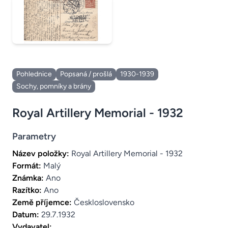
Pohlednice
Popsaná / prošlá
1930-1939
Sochy, pomníky a brány
Royal Artillery Memorial - 1932
Parametry
Název položky:
Royal Artillery Memorial - 1932
Formát:
Malý
Známka:
Ano
Razítko:
Ano
Země příjemce:
Českloslovensko
Datum:
29.7.1932
Vydavatel: